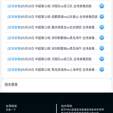
[足球录像]
05月30日 中超第15轮 河南队vs浙江队 全场录像回放
[足球录像]
05月30日 中超第15轮 成都蓉城vs山东泰山 全场录像回放
[足球录像]
05月30日 中超第15轮 重庆铜梁龙vs北京国安 全场录像回放
[足球录像]
05月30日 中超第15轮 深圳新鹏城vs青岛海牛 全场录像回放
[足球录像]
05月30日 中超第15轮 深圳新鹏城vs青岛海牛 全场录像回放
[足球录像]
05月30日 中超第15轮 河南队vs浙江队 全场录像回放
[足球录像]
05月30日 中超第15轮 青岛西海岸vs上海申花 全场录像回放
相关赛事
友情链接
站内导航
百度一下
首页
NBA直播
篮球直播
篮球新闻
世界杯