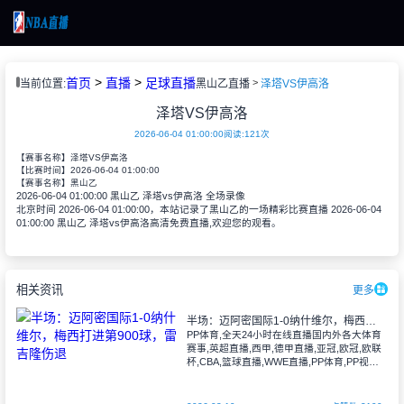
页
>
>
首页
直播
足球直播
当前位置:
黑山乙直播
泽塔VS伊高洛
直播
超
泽塔VS伊高洛
直播
2026-06-04 01:00:00
阅读:
121次
BA
新闻
【赛事名称】
泽塔VS伊高洛
2026-06-04 01:00:00
【比赛时间】
新闻
【赛事名称】
黑山乙
录像
2026-06-04 01:00:00 黑山乙 泽塔vs伊高洛 全场录像
录像
北京时间 2026-06-04 01:00:00，本站记录了黑山乙的一场精彩比赛直播 2026-06-04
01:00:00 黑山乙 泽塔vs伊高洛高清免费直播,欢迎您的观看。
相关资讯
更多
半场：迈阿密国际1-0纳什维尔，梅西打进第900球，雷吉隆伤退
PP体育,全天24小时在线直播国内外各大体育
赛事,英超直播,西甲,德甲直播,亚冠,欧冠,欧联
杯,CBA,篮球直播,WWE直播,PP体育,PP视频
一起玩出精彩