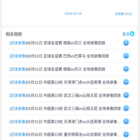
一起玩出精彩
2026-03-19
点赞数:2522
相关视频
更多
[足球录像]
06月01日 足球友谊赛 德国vs芬兰 全场录像回放
[足球录像]
06月01日 足球友谊赛 巴西vs巴拿马 全场录像回放
[足球录像]
06月01日 足球友谊赛 德国vs芬兰 全场录像回放
[足球录像]
05月31日 中超第15轮 天津津门虎vs大连英博 全场录像回放
[足球录像]
05月31日 中超第15轮 武汉三镇vs云南玉昆 全场录像回放
[足球录像]
05月31日 中超第15轮 武汉三镇vs云南玉昆 全场录像回放
[足球录像]
05月31日 中超第15轮 天津津门虎vs大连英博 全场录像回放
[足球录像]
05月30日 中超第15轮 重庆铜梁龙vs北京国安 全场录像回放