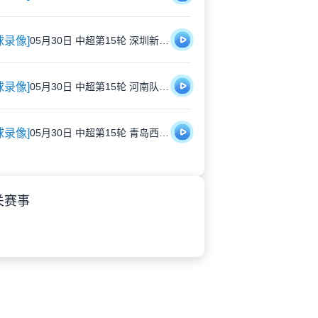
球录像]
05月30日 中超第15轮 深圳新鹏城vs青岛海牛 全场录像回放
球录像]
05月30日 中超第15轮 河南队vs浙江队 全场录像回放
球录像]
05月30日 中超第15轮 青岛西海岸vs上海申花 全场录像回放
关赛事