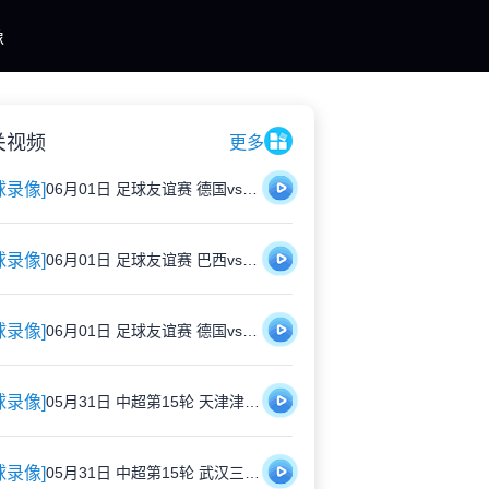
像
关视频
更多
球录像]
06月01日 足球友谊赛 德国vs芬兰 全场录像回放
球录像]
06月01日 足球友谊赛 巴西vs巴拿马 全场录像回放
球录像]
06月01日 足球友谊赛 德国vs芬兰 全场录像回放
球录像]
05月31日 中超第15轮 天津津门虎vs大连英博 全场录像回放
球录像]
05月31日 中超第15轮 武汉三镇vs云南玉昆 全场录像回放