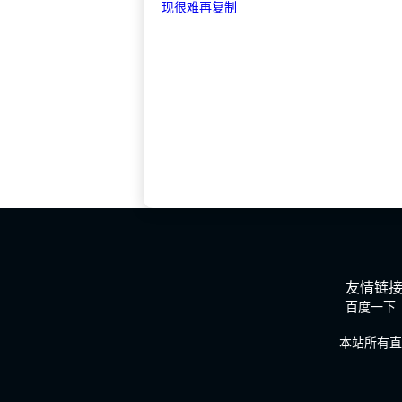
友情链
百度一下
本站所有直