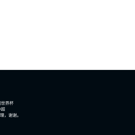
闻
世界杯
中超
理，谢谢。