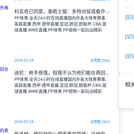
科瓦奇已同意，泰晤士报：多特对促成桑乔再次回归持乐观态度
[足
PP体育,全天24小时在线直播国内外各大体育赛事,
英超直播,西甲,德甲直播,亚冠,欧冠,欧联杯,CBA,篮
球直播,WWE直播,PP体育,PP视频一起玩出精彩
[足
[足
2026-03-19
点赞数:2041
迪尼：枪手很强，但我不认为他们能在两回合比赛赢巴黎和拜仁
PP体育,全天24小时在线直播国内外各大体育赛事,
相
英超直播,西甲,德甲直播,亚冠,欧冠,欧联杯,CBA,篮
球直播,WWE直播,PP体育,PP视频一起玩出精彩
2026-03-19
点赞数:2647