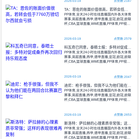
2026-03-19
点赞数:2187
TA：恩佐的账面价值很高，若转会低于7760万镑切尔西就会亏损
PP体育,全天24小时在线直播国内外各大体育
赛事,英超直播,西甲,德甲直播,亚冠,欧冠,欧联
杯,CBA,篮球直播,WWE直播,PP体育,PP视频
一起玩出精彩
2026-03-19
点赞数:2579
科瓦奇已同意，泰晤士报：多特对促成桑乔再次回归持乐观态度
PP体育,全天24小时在线直播国内外各大体育
赛事,英超直播,西甲,德甲直播,亚冠,欧冠,欧联
杯,CBA,篮球直播,WWE直播,PP体育,PP视频
一起玩出精彩
2026-03-19
点赞数:2047
迪尼：枪手很强，但我不认为他们能在两回合比赛赢巴黎和拜仁
PP体育,全天24小时在线直播国内外各大体育
赛事,英超直播,西甲,德甲直播,亚冠,欧冠,欧联
杯,CBA,篮球直播,WWE直播,PP体育,PP视频
一起玩出精彩
2026-03-19
点赞数:2653
斯洛特：萨拉赫的心理素质非常强；这样的表现很难再复制
PP体育,全天24小时在线直播国内外各大体育
赛事,英超直播,西甲,德甲直播,亚冠,欧冠,欧联
杯,CBA,篮球直播,WWE直播,PP体育,PP视频