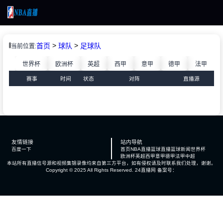
页
>
>
首页
球队
足球队
当前位置:
直播
超
世界杯
欧洲杯
英超
西甲
意甲
德甲
法甲
直播
BA
赛事
时间
状态
对阵
直播源
新闻
新闻
录像
录像
友情链接
站内导航
百度一下
首页
NBA直播
篮球直播
篮球新闻
世界杯
欧洲杯
英超
西甲
意甲
德甲
法甲
中超
本站所有直播信号源和视频集锦录像均来自第三方平台，如有侵权请及时联系我们处理，谢谢。
Copyright © 2025 All Rights Reserved.
24直播网
备案号：