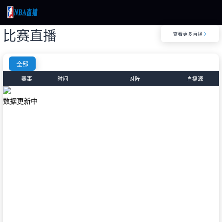
比赛直播
查看更多直播

页
直播
超
全部
直播
BA
赛事
时间
对阵
直播源
新闻
新闻
数据更新中
录像
录像