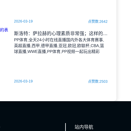
2026-03-19
点赞数:2642
斯洛特：萨拉赫的心理素质非常强；这样的表现很难再复制
PP体育,全天24小时在线直播国内外各大体育赛事,
英超直播,西甲,德甲直播,亚冠,欧冠,欧联杯,CBA,篮
球直播,WWE直播,PP体育,PP视频一起玩出精彩
2026-03-19
点赞数:2503
接
站内导航