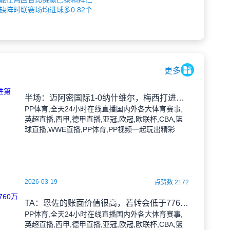
阵时联赛场均进球多0.82个
更多
半场：迈阿密国际1-0纳什维尔，梅西打进第900球，雷吉隆伤退
PP体育,全天24小时在线直播国内外各大体育赛事,
英超直播,西甲,德甲直播,亚冠,欧冠,欧联杯,CBA,篮
球直播,WWE直播,PP体育,PP视频一起玩出精彩
2026-03-19
点赞数:2172
TA：恩佐的账面价值很高，若转会低于7760万镑切尔西就会亏损
PP体育,全天24小时在线直播国内外各大体育赛事,
英超直播,西甲,德甲直播,亚冠,欧冠,欧联杯,CBA,篮