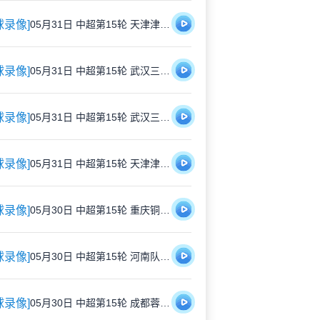
球录像]
05月31日 中超第15轮 天津津门虎vs大连英博 全场录像回放
球录像]
05月31日 中超第15轮 武汉三镇vs云南玉昆 全场录像回放
球录像]
05月31日 中超第15轮 武汉三镇vs云南玉昆 全场录像回放
球录像]
05月31日 中超第15轮 天津津门虎vs大连英博 全场录像回放
球录像]
05月30日 中超第15轮 重庆铜梁龙vs北京国安 全场录像回放
球录像]
05月30日 中超第15轮 河南队vs浙江队 全场录像回放
球录像]
05月30日 中超第15轮 成都蓉城vs山东泰山 全场录像回放