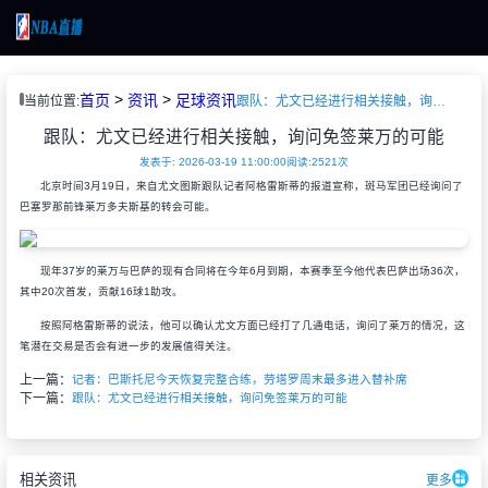
页
>
>
首页
资讯
足球资讯
当前位置:
跟队：尤文已经进行相关接触，询问免签莱万的可能
直播
超
跟队：尤文已经进行相关接触，询问免签莱万的可能
直播
发表于: 2026-03-19 11:00:00
阅读:
2521次
BA
北京时间3月19日，来自尤文图斯跟队记者阿格雷斯蒂的报道宣称，斑马军团已经询问了
新闻
巴塞罗那前锋莱万多夫斯基的转会可能。
新闻
录像
录像
现年37岁的莱万与巴萨的现有合同将在今年6月到期，本赛季至今他代表巴萨出场36次，
其中20次首发，贡献16球1助攻。
按照阿格雷斯蒂的说法，他可以确认尤文方面已经打了几通电话，询问了莱万的情况，这
笔潜在交易是否会有进一步的发展值得关注。
上一篇：
记者：巴斯托尼今天恢复完整合练，劳塔罗周末最多进入替补席
下一篇：
跟队：尤文已经进行相关接触，询问免签莱万的可能
相关资讯
更多