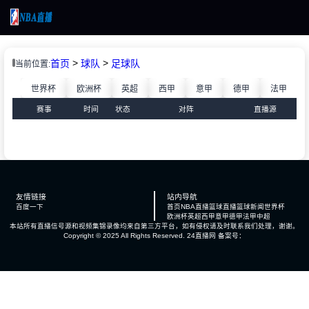
页
>
>
首页
球队
足球队
当前位置:
直播
超
世界杯
欧洲杯
英超
西甲
意甲
德甲
法甲
直播
BA
赛事
时间
状态
对阵
直播源
新闻
新闻
录像
录像
友情链接
站内导航
百度一下
首页
NBA直播
篮球直播
篮球新闻
世界杯
欧洲杯
英超
西甲
意甲
德甲
法甲
中超
本站所有直播信号源和视频集锦录像均来自第三方平台，如有侵权请及时联系我们处理，谢谢。
Copyright © 2025 All Rights Reserved.
24直播网
备案号：