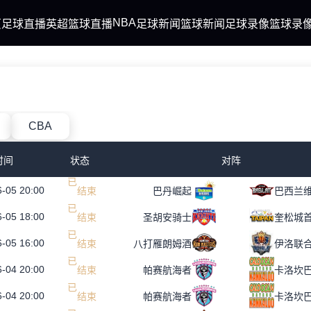
NBA
页
足球直播
英超
篮球直播
足球新闻
篮球新闻
足球录像
篮球录
CBA
时间
状态
对阵
-05 20:00
已
结
束
巴丹崛起
巴西兰
-05 18:00
已
结
束
圣胡安骑士
奎松城
-05 16:00
已
结
束
八打雁朗姆酒
伊洛联
-04 20:00
已
结
束
帕赛航海者
-04 20:00
已
结
束
帕赛航海者