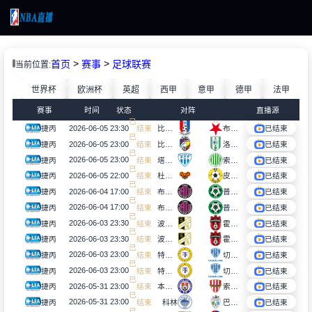
页
>
>
首页
赛事
足球联赛
当前位置:
直播
超
世界杯
欧洲杯
英超
西甲
意甲
德甲
法甲
直播
BA
赛事
时间
状态
对阵
直播源
新闻
结
2026-06-05 23:30
捷丙
已
束
比尔森彼得林
布拉格斯拉维亚C队
已结束
新闻
结
2026-06-05 23:00
捷丙
已
束
比尔森胜利B队
洛科维塔维恩
已结束
录像
结
2026-06-05 23:00
录像
捷丙
已
束
塔博尔斯科学院
索科尔霍斯托什
已结束
结
2026-06-05 22:00
捷丙
已
束
杜库拉B队
皮斯克
已结束
结
2026-06-04 17:00
捷丙
已
束
布杰约维采迪纳摩B队
普里布拉姆B队
已结束
结
2026-06-04 17:00
捷丙
已
束
布杰约维采迪纳摩B队
普里布拉姆B队
已结束
结
2026-06-03 23:30
捷丙
已
束
波兰卡
霍多宁
已结束
结
2026-06-03 23:30
捷丙
已
束
波兰卡
霍多宁
已结束
结
2026-06-03 23:00
捷丙
已
束
特普利斯B队
切斯卡阿森纳
已结束
结
2026-06-03 23:00
捷丙
已
束
特普利斯B队
切斯卡阿森纳
已结束
结
2026-05-31 23:00
捷丙
已
束
本纳特凯
索科尔布洛赞尼
已结束
结
2026-05-31 23:00
捷丙
已
束
科林
巴尼克莫斯特
已结束
结