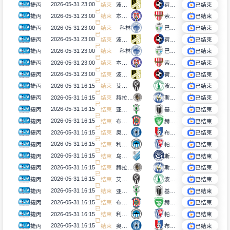
2026-05-31 23:00
捷丙
已
束
波兰卡
荷路比纳
已结束
结
2026-05-31 23:00
捷丙
已
束
本纳特凯
索科尔布洛赞尼
已结束
结
2026-05-31 23:00
捷丙
已
束
科林
巴尼克莫斯特
已结束
结
2026-05-31 23:00
捷丙
已
束
波兰卡
荷路比纳
已结束
结
2026-05-31 23:00
捷丙
已
束
科林
巴尼克莫斯特
已结束
结
2026-05-31 23:00
捷丙
已
束
本纳特凯
索科尔布洛赞尼
已结束
结
2026-05-31 23:00
捷丙
已
束
波兰卡
荷路比纳
已结束
结
2026-05-31 16:15
捷丙
已
束
艾德米拉布拉格
波希米亚人1905B队
已结束
结
2026-05-31 16:15
捷丙
已
束
赫拉德茨克拉洛韦B队
斯拉夫韦尔瓦力
已结束
结
2026-05-31 16:15
捷丙
已
束
亚布洛内茨B队
基斯卡拉尤斯特
已结束
结
2026-05-31 16:15
捷丙
已
束
布尔诺B队
赫鲁钦
已结束
结
2026-05-31 16:15
捷丙
已
束
奥洛穆茨B队
布兰斯科
已结束
结
2026-05-31 16:15
捷丙
已
束
利贝雷茨B队
帕尔杜比斯B队
已结束
结
2026-05-31 16:15
捷丙
已
束
乌尼邱夫
斯洛瓦科B队
已结束
结
2026-05-31 16:15
捷丙
已
束
赫拉德茨克拉洛韦B队
斯拉夫韦尔瓦力
已结束
结
2026-05-31 16:15
捷丙
已
束
艾德米拉布拉格
波希米亚人1905B队
已结束
结
2026-05-31 16:15
捷丙
已
束
亚布洛内茨B队
基斯卡拉尤斯特
已结束
结
2026-05-31 16:15
捷丙
已
束
布尔诺B队
赫鲁钦
已结束
结
2026-05-31 16:15
捷丙
已
束
利贝雷茨B队
帕尔杜比斯B队
已结束
结
2026-05-31 16:15
捷丙
已
束
奥洛穆茨B队
布兰斯科
已结束