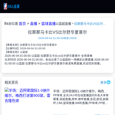
页
>
>
首页
直播
篮球直播
当前位置:
以篮超直播
拉那那马卡比VS比尔舒华夏普尔
直播
超
拉那那马卡比VS比尔舒华夏普尔
直播
2026-06-04 01:00:00
阅读:
206次
BA
新闻
【赛事名称】
拉那那马卡比VS比尔舒华夏普尔
2026-06-04 01:00:00
【比赛时间】
新闻
【赛事名称】
以篮超
录像
2026-06-04 01:00:00 以篮超 拉那那马卡比vs比尔舒华夏普尔 全场录像
录像
北京时间 2026-06-04 01:00:00，本站记录了以篮超的一场精彩比赛直播 2026-06-04
01:00:00 以篮超 拉那那马卡比vs比尔舒华夏普尔高清免费直播,欢迎您的观看。
相关资讯
更多
半场：迈阿密国际1-0纳什维尔，梅西打进第900球，雷吉隆伤退
PP体育,全天24小时在线直播国内外各大体育
赛事,英超直播,西甲,德甲直播,亚冠,欧冠,欧联
杯,CBA,篮球直播,WWE直播,PP体育,PP视频
一起玩出精彩