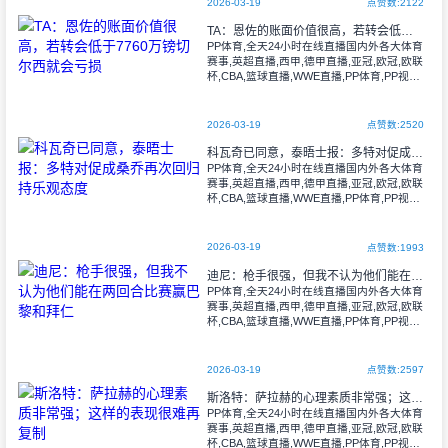
2026-03-19
点赞数:2122
TA：恩佐的账面价值很高，若转会低于7760万镑切尔西就会亏损
PP体育,全天24小时在线直播国内外各大体育
赛事,英超直播,西甲,德甲直播,亚冠,欧冠,欧联
杯,CBA,篮球直播,WWE直播,PP体育,PP视频
一起玩出精彩
2026-03-19
点赞数:2520
科瓦奇已同意，泰晤士报：多特对促成桑乔再次回归持乐观态度
PP体育,全天24小时在线直播国内外各大体育
赛事,英超直播,西甲,德甲直播,亚冠,欧冠,欧联
杯,CBA,篮球直播,WWE直播,PP体育,PP视频
一起玩出精彩
2026-03-19
点赞数:1993
迪尼：枪手很强，但我不认为他们能在两回合比赛赢巴黎和拜仁
PP体育,全天24小时在线直播国内外各大体育
赛事,英超直播,西甲,德甲直播,亚冠,欧冠,欧联
杯,CBA,篮球直播,WWE直播,PP体育,PP视频
一起玩出精彩
2026-03-19
点赞数:2597
斯洛特：萨拉赫的心理素质非常强；这样的表现很难再复制
PP体育,全天24小时在线直播国内外各大体育
赛事,英超直播,西甲,德甲直播,亚冠,欧冠,欧联
杯,CBA,篮球直播,WWE直播,PP体育,PP视频