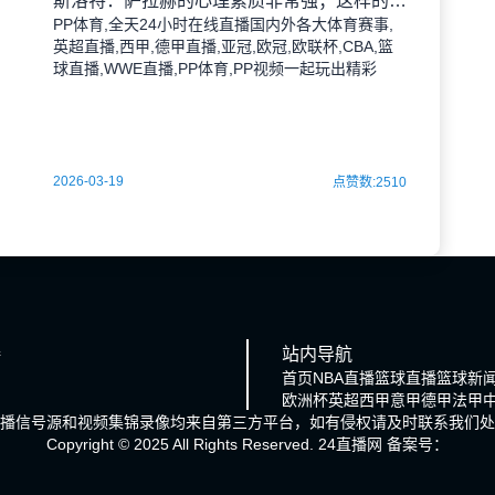
斯洛特：萨拉赫的心理素质非常强；这样的表现很难再复制
PP体育,全天24小时在线直播国内外各大体育赛事,
英超直播,西甲,德甲直播,亚冠,欧冠,欧联杯,CBA,篮
球直播,WWE直播,PP体育,PP视频一起玩出精彩
2026-03-19
点赞数:2510
接
站内导航
首页
NBA直播
篮球直播
篮球新
欧洲杯
英超
西甲
意甲
德甲
法甲
播信号源和视频集锦录像均来自第三方平台，如有侵权请及时联系我们处
Copyright © 2025 All Rights Reserved.
24直播网
备案号：