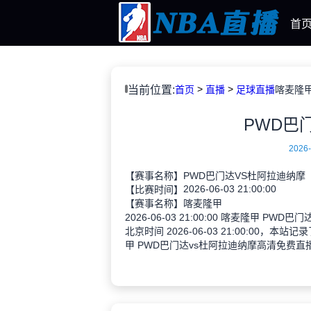
首
>
>
当前位置:
首页
直播
足球直播
喀麦隆
PWD巴
2026-
【赛事名称】
PWD巴门达VS杜阿拉迪纳摩
2026-06-03 21:00:00
【比赛时间】
【赛事名称】
喀麦隆甲
2026-06-03 21:00:00 喀麦隆甲 PW
北京时间 2026-06-03 21:00:00，本站
甲 PWD巴门达vs杜阿拉迪纳摩高清免费直