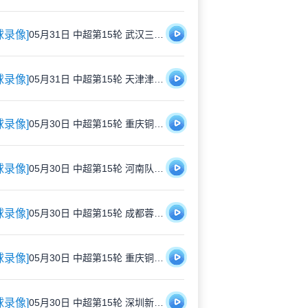
球录像]
05月31日 中超第15轮 武汉三镇vs云南玉昆 全场录像回放
球录像]
05月31日 中超第15轮 天津津门虎vs大连英博 全场录像回放
球录像]
05月30日 中超第15轮 重庆铜梁龙vs北京国安 全场录像回放
球录像]
05月30日 中超第15轮 河南队vs浙江队 全场录像回放
球录像]
05月30日 中超第15轮 成都蓉城vs山东泰山 全场录像回放
球录像]
05月30日 中超第15轮 重庆铜梁龙vs北京国安 全场录像回放
球录像]
05月30日 中超第15轮 深圳新鹏城vs青岛海牛 全场录像回放