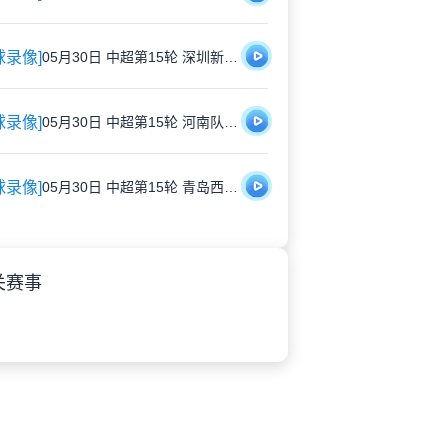
球录像]
05月30日 中超第15轮 深圳新鹏城vs青岛海牛 全场录像回放
球录像]
05月30日 中超第15轮 河南队vs浙江队 全场录像回放
球录像]
05月30日 中超第15轮 青岛西海岸vs上海申花 全场录像回放
关赛事