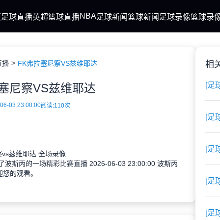
NBA
页
足球直播
英超
篮球直播
足球新闻
篮球新闻
足球录像
篮球录
直播
FK弗拉塞尼察VS兹维耶达
相
[足
拉塞尼察VS兹维耶达
06-03 23:00:00
阅读:
110次
[足
[足
塞尼察vs兹维耶达 全场录像
录了波斯丙的一场精彩比赛直播 2026-06-03 23:00:00 波斯丙
迎您的观看。
[足
[足