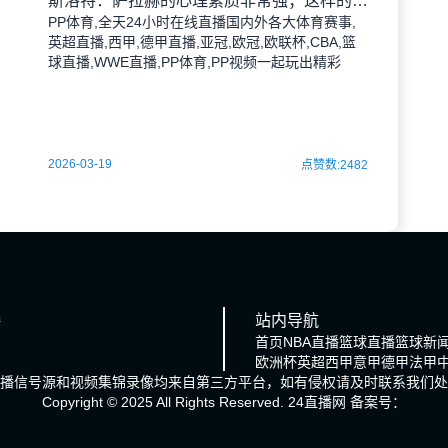
斯洛特：萨拉赫的心理素质非常强；这样的表现很难再复制
PP体育,全天24小时在线直播国内外各大体育赛事,
英超直播,西甲,德甲直播,亚冠,欧冠,欧联杯,CBA,篮
球直播,WWE直播,PP体育,PP视频一起玩出精彩
2026-03-19
点赞数:2482
接
站内导航
首页
NBA直播
篮球直播
篮球新
欧洲杯
英超
西甲
意甲
德甲
法甲
播信号源和视频集锦录像均来自第三方平台，如有侵权请及时联系我们处
Copyright © 2025 All Rights Reserved.
24直播网
备案号：