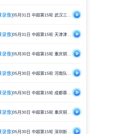
球录像]
05月31日 中超第15轮 武汉三镇vs云南玉昆 全场录像回放
球录像]
05月31日 中超第15轮 天津津门虎vs大连英博 全场录像回放
球录像]
05月30日 中超第15轮 重庆铜梁龙vs北京国安 全场录像回放
球录像]
05月30日 中超第15轮 河南队vs浙江队 全场录像回放
球录像]
05月30日 中超第15轮 成都蓉城vs山东泰山 全场录像回放
球录像]
05月30日 中超第15轮 重庆铜梁龙vs北京国安 全场录像回放
球录像]
05月30日 中超第15轮 深圳新鹏城vs青岛海牛 全场录像回放