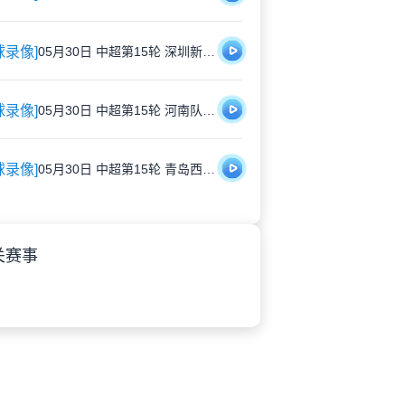
球录像]
05月30日 中超第15轮 深圳新鹏城vs青岛海牛 全场录像回放
球录像]
05月30日 中超第15轮 河南队vs浙江队 全场录像回放
球录像]
05月30日 中超第15轮 青岛西海岸vs上海申花 全场录像回放
关赛事