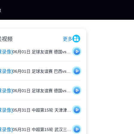
像
关视频
更多
球录像]
06月01日 足球友谊赛 德国vs芬兰 全场录像回放
球录像]
06月01日 足球友谊赛 巴西vs巴拿马 全场录像回放
球录像]
06月01日 足球友谊赛 德国vs芬兰 全场录像回放
球录像]
05月31日 中超第15轮 天津津门虎vs大连英博 全场录像回放
球录像]
05月31日 中超第15轮 武汉三镇vs云南玉昆 全场录像回放