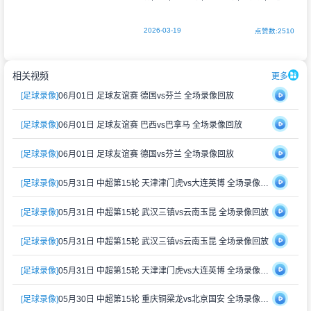
一起玩出精彩
2026-03-19
点赞数:2510
相关视频
更多
[足球录像]
06月01日 足球友谊赛 德国vs芬兰 全场录像回放
[足球录像]
06月01日 足球友谊赛 巴西vs巴拿马 全场录像回放
[足球录像]
06月01日 足球友谊赛 德国vs芬兰 全场录像回放
[足球录像]
05月31日 中超第15轮 天津津门虎vs大连英博 全场录像回放
[足球录像]
05月31日 中超第15轮 武汉三镇vs云南玉昆 全场录像回放
[足球录像]
05月31日 中超第15轮 武汉三镇vs云南玉昆 全场录像回放
[足球录像]
05月31日 中超第15轮 天津津门虎vs大连英博 全场录像回放
[足球录像]
05月30日 中超第15轮 重庆铜梁龙vs北京国安 全场录像回放